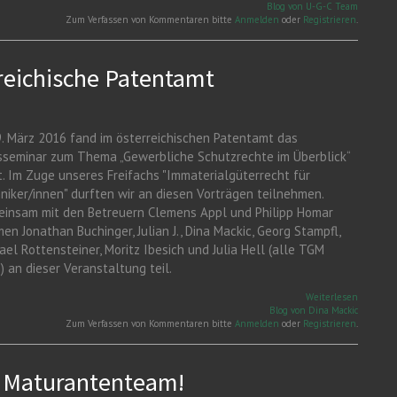
Research
Blog von U-G-C Team
Project o
Zum Verfassen von Kommentaren bitte
Anmelden
oder
Registrieren
.
Prosume
and IP -
Workshop
Hongkon
reichische Patentamt
. März 2016 fand im österreichischen Patentamt das
sseminar zum Thema „Gewerbliche Schutzrechte im Überblick“
t. Im Zuge unseres Freifachs "Immaterialgüterrecht für
niker/innen" durften wir an diesen Vorträgen teilnehmen.
insam mit den Betreuern Clemens Appl und Philipp Homar
en Jonathan Buchinger, Julian J., Dina Mackic, Georg Stampfl,
ael Rottensteiner, Moritz Ibesich und Julia Hell (alle TGM
) an dieser Veranstaltung teil.
über Exk
Weiterlesen
an das
Blog von Dina Mackic
Österrei
Zum Verfassen von Kommentaren bitte
Anmelden
oder
Registrieren
.
Patenta
r Maturantenteam!