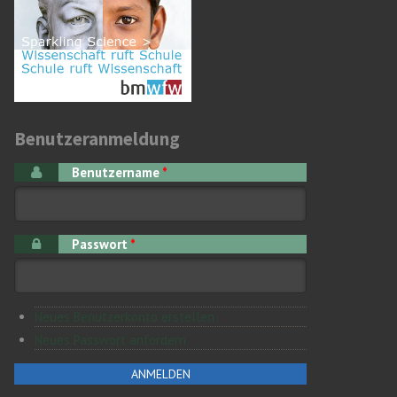
Benutzeranmeldung
Benutzername
*
Passwort
*
Neues Benutzerkonto erstellen
Neues Passwort anfordern
ren