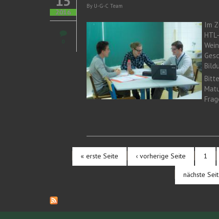
15
By
U-G-C Team
2016
Im Z
HTL-
0
Wein
Gesc
Bild
Bitt
Matu
Frag
« erste Seite
‹ vorherige Seite
1
Seiten
nächste Seit