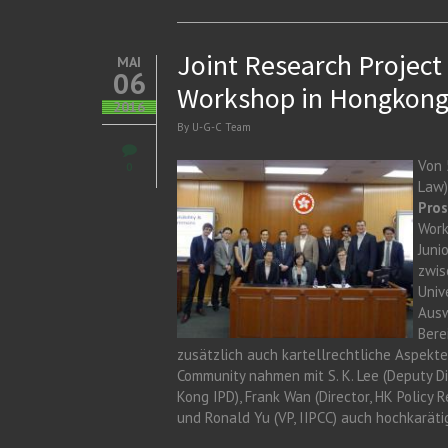
Joint Research Project
MAI
06
Workshop in Hongkon
2016
By
U-G-C Team
Von 
0
Law)
Pros
Work
Juni
zwis
Univ
Ausw
Bere
zusätzlich auch kartellrechtliche Aspekt
Community nahmen mit S. K. Lee (Deputy Dir
Kong IPD), Frank Wan (Director, HK Policy 
und Ronald Yu (VP, IIPCC) auch hochkarätig