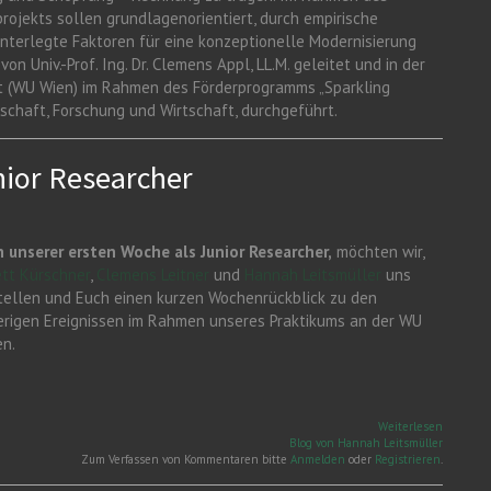
rojekts sollen grundlagenorientiert, durch empirische
nterlegte Faktoren für eine konzeptionelle Modernisierung
n Univ.-Prof. Ing. Dr. Clemens Appl, LL.M. geleitet und in der
ht (WU Wien) im Rahmen des Förderprogramms „Sparkling
schaft, Forschung und Wirtschaft, durchgeführt.
nior Researcher
 unserer ersten Woche als Junior Researcher,
möchten wir,
tt Kürschner
,
Clemens Leitner
und
Hannah Leitsmüller
uns
tellen und Euch einen kurzen Wochenrückblick zu den
erigen Ereignissen im Rahmen unseres Praktikums an der WU
en.
über Die
Weiterlesen
erste
Blog von Hannah Leitsmüller
Woche al
Zum Verfassen von Kommentaren bitte
Anmelden
oder
Registrieren
.
Junior
Research