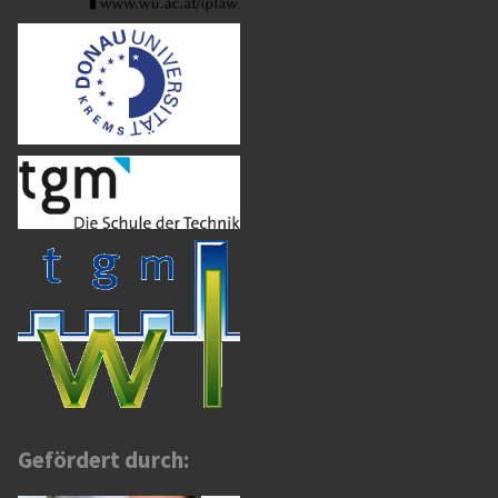
Gefördert durch:
s
er