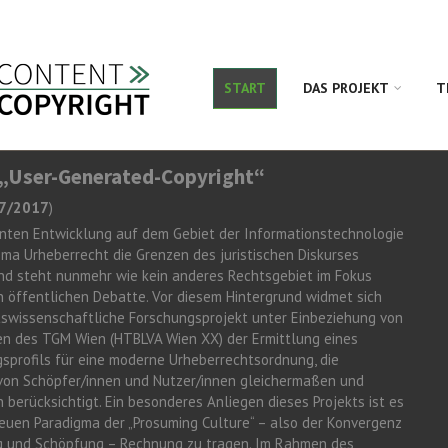
START
DAS PROJEKT
T
„User-Generated-Copyright“
07/2017
)
anten Entwicklung auf dem Gebiet der Informationstechnologie
ma Urheberrecht die Grenzen des juristischen Diskurses
nd steht nunmehr wie kein anderes Rechtsgebiet im Fokus
en öffentlichen Debatte. Vor diesem Hintergrund widmet sich
tswissenschaftliche Forschungsprojekt unter Einbeziehung von
en des TGM Wien (HTBLVA Wien XX) der Ermittlung eines
sprofils für eine moderne Urheberrechtsordnung, die
von Schöpfer/innen und Nutzer/innen gleichermaßen und
berücksichtigt. Ein besonderes Anliegen dieses Projekts ist es
euen Paradigma der „Prosuming Culture“ – also der Konvergenz
 und Schöpfung – Rechnung zu tragen. Im Rahmen des