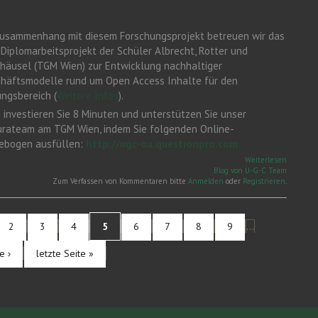
usammenhang mit diesem Forschungsprojekt betreuen wir das
Diplomarbeitsprojekt der Schüler Albrecht, Rotter und
häusel (TGM Wien) zur Entwicklung nachhaltiger
häftsmodelle rund um Open Access Inhalte für den
ungsbereich (
Weitere Infos
).
e investieren Sie 8 Minuten und unterstützen Sie unser
rateam am TGM Wien, indem Sie folgenden Online-
ebogen ausfüllen:
http://ugc-oa.questionpro.com
über
Weiterlesen
Unterstü
Blog von U-G-C Team
unser
Zum Verfassen von Kommentaren bitte
Anmelden
oder
Registrieren
.
Maturan
2
3
4
5
6
7
8
9
…
e ›
letzte Seite »