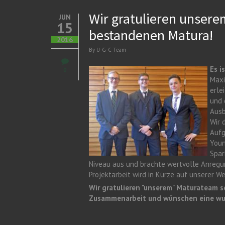
Wir gratulieren unser
JUN
15
bestandenen Matura!
2016
By
U-G-C Team
Es i
0
Maxi
erle
und 
Ausb
Wir 
Aufg
Youn
Spar
Niveau aus und brachte wertvolle Anregun
Projektarbeit wird in Kürze auf unserer W
Wir gratulieren "unserem" Maturateam s
Zusammenarbeit und wünschen eine wun