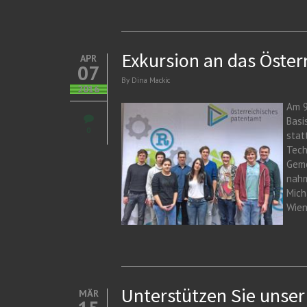
Exkursion an das Öster
APR
07
By
Dina Mackic
2016
Am 9
Basi
0
stat
Tech
Geme
nahm
Mich
Wien
Unterstützen Sie unse
MÄR