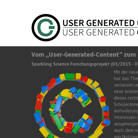
Direkt zum Inhalt
Vom „User-Generated-Content” zum 
Sparkling Science Forschungsprojekt (01/2015 - 
Mit der ras
hat das The
verlassen u
einer breit
dieses rech
Schüler/inn
Anforderung
Interessen 
ausgewogen 
auch, dem n
von Nutzung