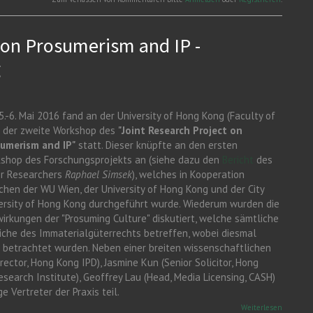
TGM-
Maturat
2016 zur
bestand
Matura!
 on Prosumerism and IP -
g
5.-6. Mai 2016 fand an der University of Hong Kong (Faculty of
 der zweite Workshop des
"Joint Research Project on
umerism and IP"
statt. Dieser knüpfte an den ersten
shop des Forschungsprojekts an (siehe dazu den
Bericht
des
or Researchers
Raphael Simsek
), welches in Kooperation
chen der WU Wien, der University of Hong Kong und der City
ersity of Hong Kong durchgeführt wurde. Wiederum wurden die
irkungen der "Prosuming Culture" diskutiert, welche sämtliche
iche des Immaterialgüterrechts betreffen, wobei diesmal
e betrachtet wurden. Neben einer breiten wissenschaftlichen
ector, Hong Kong IPD), Jasmine Kun (Senior Solicitor, Hong
Research Institute), Geoffrey Lau (Head, Media Licensing, CASH)
e Vertreter der Praxis teil.
über Join
Weiterlesen