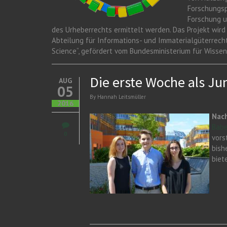
Forschungsp
Forschung u
des Urheberrechts ermittelt werden. Das Projekt wird vo
Abteilung für Informations- und Immaterialgüterrec
Science“, gefördert vom Bundesministerium für Wissen
Die erste Woche als Ju
AUG
05
By
Hannah Leitsmüller
2016
Nach
Babe
0
vors
bish
biet