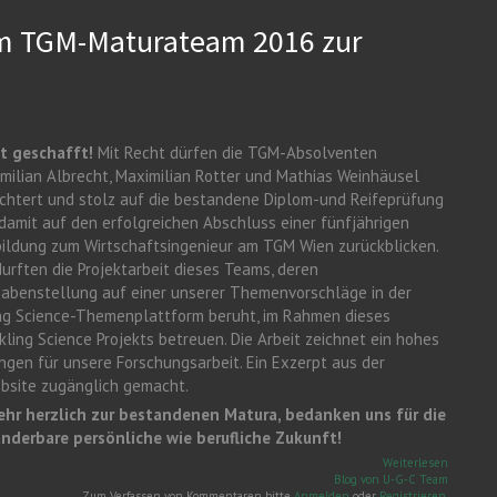
em TGM-Maturateam 2016 zur
st geschafft!
Mit Recht dürfen die TGM-Absolventen
milian Albrecht, Maximilian Rotter und Mathias Weinhäusel
ichtert und stolz auf die bestandene Diplom-und Reifeprüfung
damit auf den erfolgreichen Abschluss einer fünfjährigen
ildung zum Wirtschaftsingenieur am TGM Wien zurückblicken.
durften die Projektarbeit dieses Teams, deren
abenstellung auf einer unserer Themenvorschläge in der
g Science-Themenplattform beruht, im Rahmen dieses
kling Science Projekts betreuen. Die Arbeit zeichnet ein hohes
gen für unsere Forschungsarbeit. Ein Exzerpt aus der
ebsite zugänglich gemacht.
ehr herzlich zur bestandenen Matura, bedanken uns für die
derbare persönliche wie berufliche Zukunft!
über Wir
Weiterlesen
gratulie
Blog von U-G-C Team
unserem
Zum Verfassen von Kommentaren bitte
Anmelden
oder
Registrieren
.