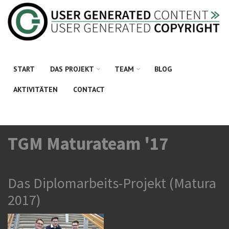
Direkt zum Inhalt
START
DAS PROJEKT
TEAM
BLOG
AKTIVITÄTEN
CONTACT
TGM Maturateam '17
Das Diplomarbeits-Projekt (Matura
2017)