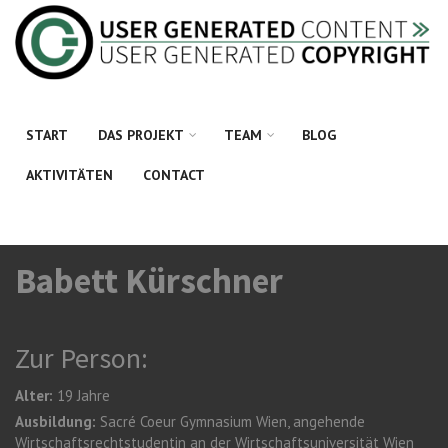
Direkt zum Inhalt
START
DAS PROJEKT
TEAM
BLOG
AKTIVITÄTEN
CONTACT
Babett Kürschner
Zur Person:
Alter:
19 Jahre
Ausbildung:
Sacré Coeur Gymnasium Wien, angehende
Wirtschaftsrechtstudentin an der Wirtschaftsuniversität Wien