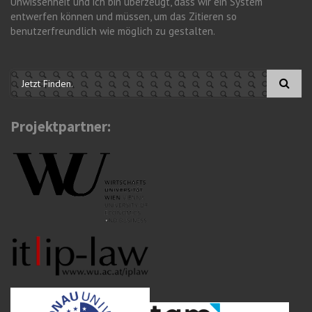
Unwissenheit und ich bin überzeugt, dass wir ein System
entwerfen können und müssen, um das Zitieren so
benutzerfreundlich wie möglich zu gestalten.
Suchformular
Projektpartner: