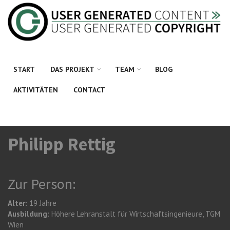
Direkt zum Inhalt
START
DAS PROJEKT
TEAM
BLOG
AKTIVITÄTEN
CONTACT
Philipp Rettig
Zur Person:
Alter:
19 Jahre
Ausbildung:
Höhere Lehranstalt für Wirtschaftsingenieure, TGM
Wien