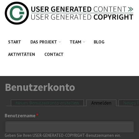
Direkt zum Inhalt
START
DAS PROJEKT
TEAM
BLOG
AKTIVITÄTEN
CONTACT
Benutzerkonto
Neues Benutzerkonto erstellen
Anmelden
(aktiver Reiter
Neues P
Haupt-Reiter
Benutzername
*
Geben Sie Ihren USER-GENERATED-COPYRIGHT-Benutzernamen ein.