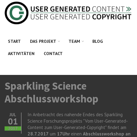
Direkt zum Inhalt
START
DAS PROJEKT
TEAM
BLOG
AKTIVITÄTEN
CONTACT
Sparkling Science
Abschlussworkshop
In Anbetracht des nahende Endes des Sparkling
JUL
01
Science Forschungsprojekts "Vom User-Generated-
Content zum User-Generated-Copyright" findet am
2017
28.7.2017
um
17Uhr
einen
Abschlussworkshop an